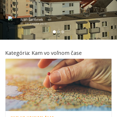
Ivan Šimonek
31. DECEMBRA 2023
Kategória:
Kam vo voľnom čase