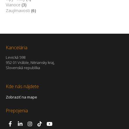
Vianoce
(3)
Zaujímavosti
(6)
Kancelária
Levická 598
952 01 Vráble, Nitriansky kraj,
Slovenská republika
Kde nás nájdete
Zobraziť na mape
Prepojenia