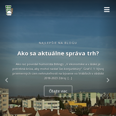
NAJLEPŠIE NA BLOGU
Ako sa aktuálne správa trh?
Ako raz povedal humorista Billings: „V ekonomike a v láske je
potrebná kríza, aby mohol nastať čas konjunktúry“. Graf č. 1: Vývoj
priemerných cien nehnuteľností na bývanie vo Vrábľoch v období
2018-2023 Zdroj: […]
Čítajte viac