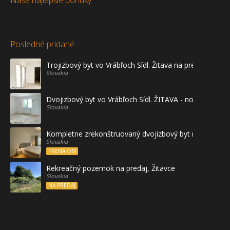
Naše najlepšie ponuky
Posledné pridané
Trojizbový byt vo Vrábľoch Sídl. Žitava na predaj - prvé
Slovakia
Dvojizbový byt vo Vrábľoch Sídl. ŽITAVA - novostavba
Slovakia
Kompletne zrekonštruovaný dvojizbový byt na prenájo
Slovakia
PRENÁJOM
Rekreačný pozemok na predaj, Žitavce
Slovakia
NA PREDAJ