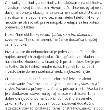
Obhliadky, obhliadky a obhliadky. Nezabúdajme na obhliadky,
investujme svoj čas do nich. Hovorme čo chceme, pýtajme sa,
dávajme ponuky, ukazujme sa svetu nehnuteľností. Určite sa
viac dozvieme osobne ako cez email alebo telefón. Nikoho
nebudeme otravovať, práve naopak, predajca sa len poteší,
predávajúci taktiež.
Nekončime obhliadky vetou:
“páčilo sa nám, ďakujeme
ozveme sa.“
Tak si len zmenšíme šance dostať sa k lepšej
cene, ponuke.
Investovanie do nehnuteľností je jeden z najobľúbenejších,
najdostupnejších ,najjednoduchších spôsobov odkladania a
následného zhodnotenia finančných prostriedkov. Nie je pre
každého. Sú tu taktiež mnohé riziká. Napriek tomu, patrí
investovanie do nehnuteľností medzi najbezpečnejšie.
Či kupujeme nehnuteľnosť na celoročné bývanie alebo
investovanie. Pozrime sa pred tým na technicky stav, skryté
chyby. Pozor na právny stav, ťarchy, prístup a siete. Všetko čo
je v skutkovom stave, má byť aj na liste vlastníctva. Tu je
dobre okrajovo pripomenúť príchod nového staveného
zákona, ktorý nám nebude môcť umožňovať dodatočnú
legalizáciu stavieb, prístavieb, terás, prístreškov, garáži, a pod.