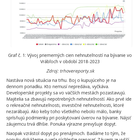
Graf č. 1: Vývoj priemerných cien nehnuteľností na bývanie vo
Vrábľoch v období 2018-2023
Zdroj: trhovereporty.sk
Nastáva nová situácia na trhu. Boj o kupujúceho je na
dennom poriadku. Kto nemusí nepredáva, vyčkáva.
Developerské projekty sa vo väčších mestách pozastavujú.
Majitelia sa zbavujú nepotrebných nehnuteľností. Ako prvé ide
o rekreačné nehnuteľnosti, investičné nehnuteľnosti, ktoré
nezarábajú. Ako keby toho všetkého nebolo málo, banky
sprísňujú podmienky pri poskytovaní úverov na bývanie. Nájsť
záujemcu trvá dlhšie. Ponuka výrazne prevyšuje dopyt.
Naopak vzrástol dopyt po prenájmoch. Badáme to tým, že
ponuky dokážeme o veľa rýchlejšie prenajať. Záujem je vyšší