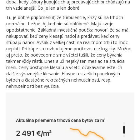
doba, kedy tábory kupujúcich aj predávajúcich prichádzajú na
trh vzdelanejší. Čo je len a len dobré.
Tu je dobré pripomenúť, že turbulencie, krízy sú na trhoch
normálne, bežné. Aj keď nie sú obľúbené. Majú svoje
opodstatnenie. Základná investičná poučka hovorí, že sa má
nakupovať, keď ceny klesajú nadol a predávať, keď ceny
stúpajú nahor. Avšak z veľkej časti na realitnom trhu to moc
neplatí. Pri kúpe sa rozhodujeme pocitovo, nie logicky. Možno
aj preto, že podvedome sme všetci tušili, že ceny bývania
takmer vždy rástli. Dnes a už nejaký ten mesiac sa situácia
mení. Ceny postupne klesajú a všetci očakávame ešte ich
ďalšie výraznejšie klesanie. Hlavne u starších panelových
bytoch a čiastočne rekreačných nehnuteľností, resp.
nehnuteľností bez využitia.