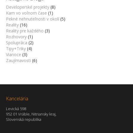
Developerské projekty
(8)
Kam vo voľnom čase
(1)
Pekné nehnuteľnosti v okolí
(5)
Reality
(16)
Reality pre každého
(3)
Rozhovory
(1)
Spolupráca
(2)
Tipy+Triky
(4)
Vianoce
(3)
Zaujímavosti
(6)
Kancelária
Levická 598
952 01 Vráble, Nitriansky kraj,
Slovenská republika