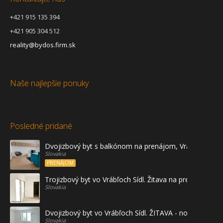
+421 915 135 394
+421 905 304 512
reality@bydos.firm.sk
Naše najlepšie ponuky
Posledné pridané
Dvojizbový byt s balkónom na prenájom, Vráble
Slovakia
PRENÁJOM
Trojizbový byt vo Vrábľoch Sídl. Žitava na predaj - prvé
Slovakia
Dvojizbový byt vo Vrábľoch Sídl. ŽITAVA - novostavba
Slovakia