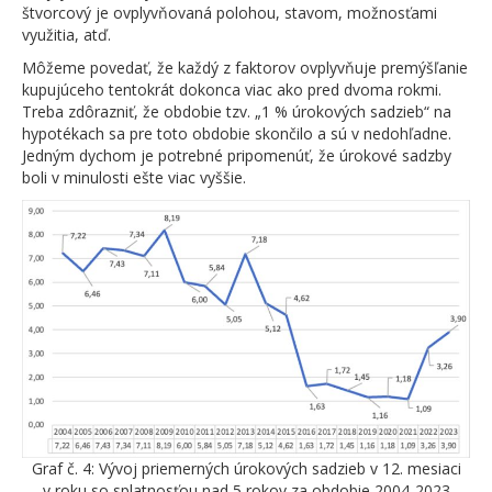
štvorcový je ovplyvňovaná polohou, stavom, možnosťami
využitia, atď.
Môžeme povedať, že každý z faktorov ovplyvňuje premýšľanie
kupujúceho tentokrát dokonca viac ako pred dvoma rokmi.
Treba zdôrazniť, že obdobie tzv. „1 % úrokových sadzieb“ na
hypotékach sa pre toto obdobie skončilo a sú v nedohľadne.
Jedným dychom je potrebné pripomenúť, že úrokové sadzby
boli v minulosti ešte viac vyššie.
Graf č. 4: Vývoj priemerných úrokových sadzieb v 12. mesiaci
v roku so splatnosťou nad 5 rokov za obdobie 2004-2023