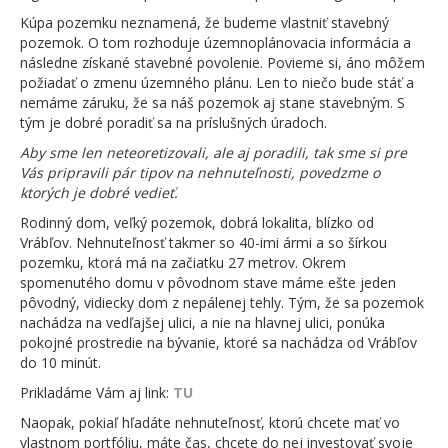
Kúpa pozemku neznamená, že budeme vlastniť stavebný
pozemok. O tom rozhoduje územnoplánovacia informácia a
následne získané stavebné povolenie. Povieme si, áno môžem
požiadať o zmenu územného plánu. Len to niečo bude stáť a
nemáme záruku, že sa náš pozemok aj stane stavebným. S
tým je dobré poradiť sa na príslušných úradoch.
Aby sme len neteoretizovali, ale aj poradili, tak sme si pre
Vás pripravili pár tipov na nehnuteľnosti, povedzme o
ktorých je dobré vedieť.
Rodinný dom, veľký pozemok, dobrá lokalita, blízko od
Vrábľov. Nehnuteľnosť takmer so 40-imi ármi a so šírkou
pozemku, ktorá má na začiatku 27 metrov. Okrem
spomenutého domu v pôvodnom stave máme ešte jeden
pôvodný, vidiecky dom z nepálenej tehly. Tým, že sa pozemok
nachádza na vedľajšej ulici, a nie na hlavnej ulici, ponúka
pokojné prostredie na bývanie, ktoré sa nachádza od Vrábľov
do 10 minút.
Prikladáme Vám aj link:
TU
Naopak, pokiaľ hľadáte nehnuteľnosť, ktorú chcete mať vo
vlastnom portfóliu, máte čas, chcete do nej investovať svoje