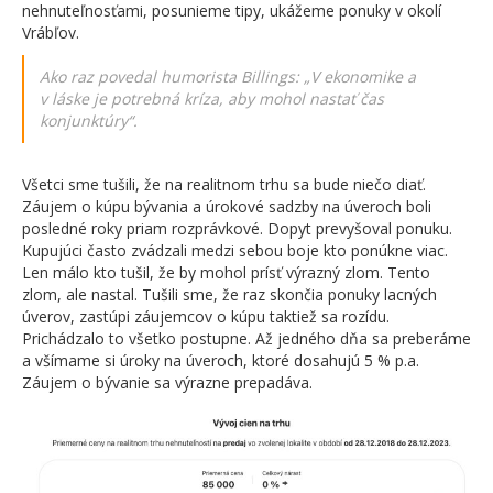
nehnuteľnosťami, posunieme tipy, ukážeme ponuky v okolí
Vrábľov.
Ako raz povedal humorista Billings:
„V ekonomike a
v láske je potrebná kríza, aby mohol nastať čas
konjunktúry“.
Všetci sme tušili, že na realitnom trhu sa bude niečo diať.
Záujem o kúpu bývania a úrokové sadzby na úveroch boli
posledné roky priam rozprávkové. Dopyt prevyšoval ponuku.
Kupujúci často zvádzali medzi sebou boje kto ponúkne viac.
Len málo kto tušil, že by mohol prísť výrazný zlom. Tento
zlom, ale nastal. Tušili sme, že raz skončia ponuky lacných
úverov, zastúpi záujemcov o kúpu taktiež sa rozídu.
Prichádzalo to všetko postupne. Až jedného dňa sa preberáme
a všímame si úroky na úveroch, ktoré dosahujú 5 % p.a.
Záujem o bývanie sa výrazne prepadáva.