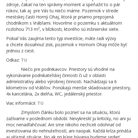
zdroje, čakať na ten správny moment a speňažiť to o pár
rokov, tak aj pre Vás tu niečo máme. Pozemok v strede
mestskej časti Horný Ohaj, ktorá je priamo prepojená
chodníkom s Vrábľami. Hovoríme o pozemku s aktuálnom
2
rozlohou 713 m
, v blízkosti, ktorého sú inžinierske siete.
Pokiaľ Vás zaujíma tento typ investície, máte radi výzvy
a chcete dosiahnuť zisk, pozemok v Hornom Ohaji môže byť
jednou z ciest.
Odkaz:
TU
Niečo pre podnikavcov. Priestory sú vhodné na
vykonávanie podnikateľskej činnosti či už v oblasti
administratívy alebo výrobnej činnosti. Nachádzajú sa 6
kilometrov od Vrábľov. Ponúkajú menšie skladovacie priestory,
4x kancelária, 2x dielňa, WC, jedálenský priestor.
Viac informácií:
TU
Zmyslom článku bolo pozrieť sa na situáciu, ktorú
zažívame v poslednom období. Nevykresliť ju kriticky, no ani ju
moc nenadľahčovať. Ani sme nikoho nechceli odohnať od
investovania do nehnuteľností, ani naopak. Každá kríza prináša
aj víťazné situácie. No ak pri kúpe bývania budeme sedieť