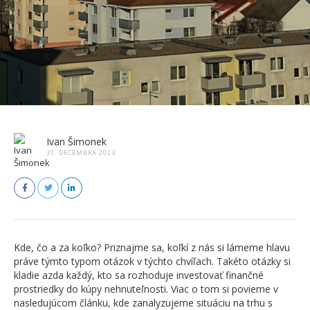
Ivan Šimonek
31. DECEMBRA 2023
Kde, čo a za koľko? Priznajme sa, koľkí z nás si lámeme hlavu
práve týmto typom otázok v týchto chvíľach. Takéto otázky si
kladie azda každý, kto sa rozhoduje investovať finančné
prostriedky do kúpy nehnuteľnosti. Viac o tom si povieme v
nasledujúcom článku, kde zanalyzujeme situáciu na trhu s