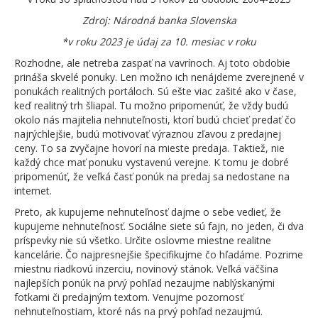
Zdroj: Národná banka Slovenska
*v roku 2023 je údaj za 10. mesiac v roku
Rozhodne, ale netreba zaspať na vavrínoch. Aj toto obdobie
prináša skvelé ponuky. Len možno ich nenájdeme zverejnené v
ponukách realitných portáloch. Sú ešte viac zašité ako v čase,
keď realitný trh šliapal. Tu možno pripomenúť, že vždy budú
okolo nás majitelia nehnuteľnosti, ktorí budú chcieť predať čo
najrýchlejšie, budú motivovať výraznou zľavou z predajnej
ceny. To sa zvyčajne hovorí na mieste predaja. Taktiež, nie
každý chce mať ponuku vystavenú verejne. K tomu je dobré
pripomenúť, že veľká časť ponúk na predaj sa nedostane na
internet.
Preto, ak kupujeme nehnuteľnosť dajme o sebe vedieť, že
kupujeme nehnuteľnosť. Sociálne siete sú fajn, no jeden, či dva
príspevky nie sú všetko. Určite oslovme miestne realitne
kancelárie. Čo najpresnejšie špecifikujme čo hľadáme. Pozrime
miestnu riadkovú inzerciu, novinový stánok. Veľká väčšina
najlepších ponúk na prvý pohľad nezaujme nablýskanými
fotkami či predajným textom. Venujme pozornosť
nehnuteľnostiam, ktoré nás na prvý pohľad nezaujmú.