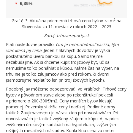
2
Graf č. 3: Aktuálna priemerná trhová cena bytov za m
na
Slovensku za 11. mesiac v rokoch 2022 – 2023
Zdroj: trhovereporty.sk
Platí nasledovné pravidlo:
čím je nehnuteľnosť väčšia, tým
viac klesá jej cena
. Jeden z hlavných dôvodov je výška
poskytnutého úveru bankou na kúpu. Samozrejme
nezabúdajme. Ak si chceme kúpiť trojizbový byt, už sa
nemusíme toľko ponáhľať s kúpou. Máme čas na výber, na
trhu nie je toľko záujemcov ako pred rokom, či dvomi
(samozrejme neplatí to len pri trojizbových bytoch).
Podobný jav môžeme odpozorovať i vo Vrábľoch. Trhové ceny
bytov v pôvodnom stave alebo po rekonštrukcií poklesli
v priemere o 200-300€/m2. Ceny menších bytov klesajú
pomenej. Pozemky si držia ceny i naďalej. Rodinné domy
taktiež. Zaujímavosťou je nárast cien pri novostavbách. Pri
novostavbách je taktiež zvýšený záujem o kúpu. Aj napriek
zvýšeným úrokovým sadzbách na hypotékach, zvýšených
režijných mesačných nákladov. Konkrétna cena za meter