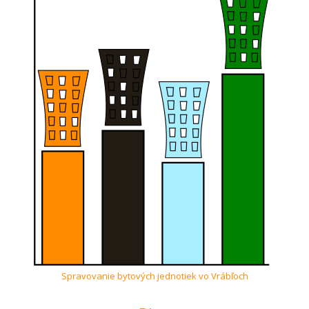
Spravovanie bytových jednotiek vo Vrábľoch