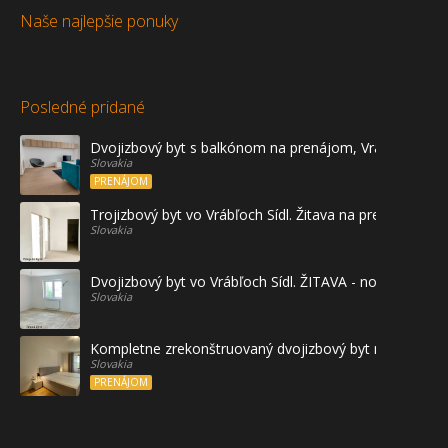
Naše najlepšie ponuky
Posledné pridané
Dvojizbový byt s balkónom na prenájom, Vráble
Slovakia
PRENÁJOM
Trojizbový byt vo Vrábľoch Sídl. Žitava na predaj - prvé
Slovakia
Dvojizbový byt vo Vrábľoch Sídl. ŽITAVA - novostavba
Slovakia
Kompletne zrekonštruovaný dvojizbový byt na prenájo
Slovakia
PRENÁJOM