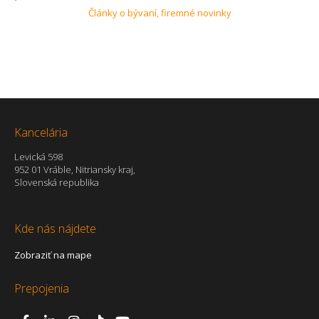
Články o bývaní, firemné novinky
Kancelária
Levická 598
952 01 Vráble, Nitriansky kraj,
Slovenská republika
Kde nás nájdete
Zobraziť na mape
Prepojenia