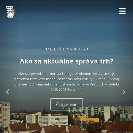
NAJLEPŠIE NA BLOGU
Ako sa aktuálne správa trh?
Ako raz povedal humorista Billings: „V ekonomike a v láske je
potrebná kríza, aby mohol nastať čas konjunktúry“. Graf č. 1: Vývoj
priemerných cien nehnuteľností na bývanie vo Vrábľoch v období
2018-2023 Zdroj: […]
Čítajte viac