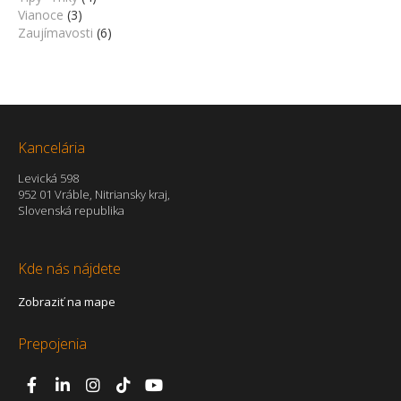
Vianoce
(3)
Zaujímavosti
(6)
Kancelária
Levická 598
952 01 Vráble, Nitriansky kraj,
Slovenská republika
Kde nás nájdete
Zobraziť na mape
Prepojenia