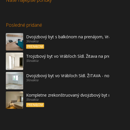
Naše najlepšie ponuky
Posledné pridané
Dvojizbový byt s balkónom na prenájom, Vráble
Slovakia
PRENÁJOM
Trojizbový byt vo Vrábľoch Sídl. Žitava na predaj - prvé
Slovakia
Dvojizbový byt vo Vrábľoch Sídl. ŽITAVA - novostavba
Slovakia
Kompletne zrekonštruovaný dvojizbový byt na prenájo
Slovakia
PRENÁJOM