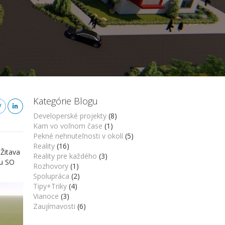
Kategórie Blogu
Developerské projekty
(8)
Kam vo voľnom čase
(1)
Pekné nehnuteľnosti v okolí
(5)
Reality
(16)
Žitava
Reality pre každého
(3)
mu SO
Rozhovory
(1)
Spolupráca
(2)
Tipy+Triky
(4)
Vianoce
(3)
Zaujímavosti
(6)