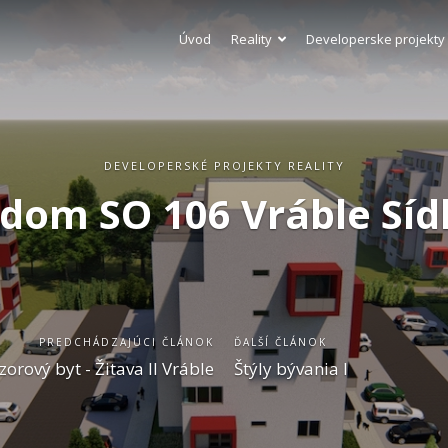
Úvod
Reality
Developerske projekty
DEVELOPERSKÉ PROJEKTY REALITY
dom SO 106 Vráble Sídl
PREDCHÁDZAJÚCI ČLÁNOK
ĎALŠÍ ČLÁNOK
zorový byt - Žitava II Vráble
Štýly bývania I