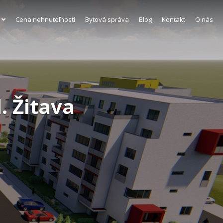
Cena nehnuteľností
Bytová správa
Blog
Kontakt
O nás
. Žitava