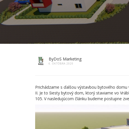
ByDoS Marketing
6. OKTÓBRA 2020
Prichádzame s ďalšou výstavbou bytového domu vo
II. Je to šiesty bytový dom, ktorý staviame vo 
105. V nasledujúcom článku budeme postupne zver