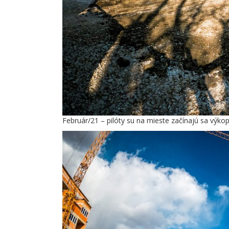
Február/21 – pilóty su na mieste začínajú sa výko