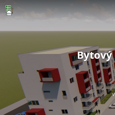
Bytový 
V