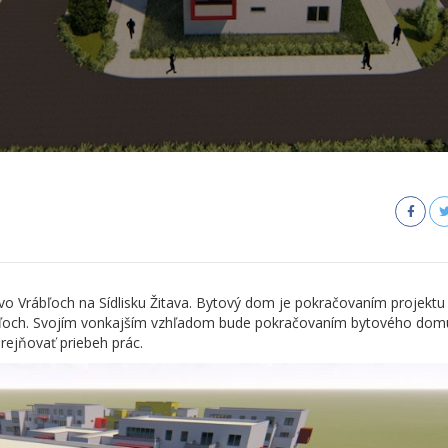
 Vrábľoch na Sídlisku Žitava. Bytový dom je pokračovaním projektu 
Vrábľoch. Svojím vonkajším vzhľadom bude pokračovaním bytového do
ejňovať priebeh prác.