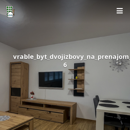
vrable_byt_dvojizbovy_na_prenajom
6