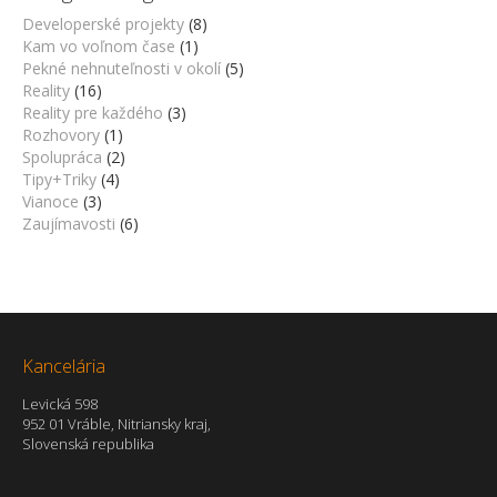
Developerské projekty
(8)
Kam vo voľnom čase
(1)
Pekné nehnuteľnosti v okolí
(5)
Reality
(16)
Reality pre každého
(3)
Rozhovory
(1)
Spolupráca
(2)
Tipy+Triky
(4)
Vianoce
(3)
Zaujímavosti
(6)
Kancelária
Levická 598
952 01 Vráble, Nitriansky kraj,
Slovenská republika