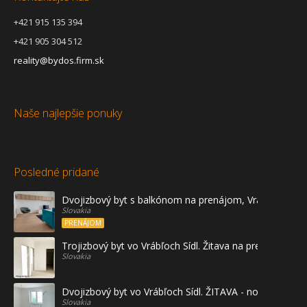
+421 915 135 394
+421 905 304 512
reality@bydos.firm.sk
Naše najlepšie ponuky
Posledné pridané
Dvojizbový byt s balkónom na prenájom, Vráble
Slovakia
PRENÁJOM
Trojizbový byt vo Vrábľoch Sídl. Žitava na predaj - prvé
Slovakia
Dvojizbový byt vo Vrábľoch Sídl. ŽITAVA - novostavba
Slovakia