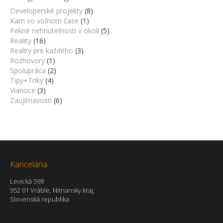
Developerské projekty
(8)
Kam vo voľnom čase
(1)
Pekné nehnuteľnosti v okolí
(5)
Reality
(16)
Reality pre každého
(3)
Rozhovory
(1)
Spolupráca
(2)
Tipy+Triky
(4)
Vianoce
(3)
Zaujímavosti
(6)
Kancelária
Levická 598
952 01 Vráble, Nitriansky kraj,
Slovenská republika