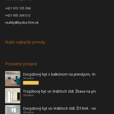
+421 915 135 394
+421 905 304 512
reality@bydos.firm.sk
Naše najlepšie ponuky
Posledné pridané
Dvojizbový byt s balkónom na prenájom, Vráble
Slovakia
PRENÁJOM
Trojizbový byt vo Vrábľoch Sídl. Žitava na predaj - prvé
Slovakia
Dvojizbový byt vo Vrábľoch Sídl. ŽITAVA - novostavba
Slovakia