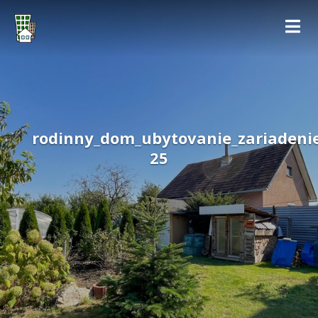
rodinny_dom_ubytovanie_zariadenie
25