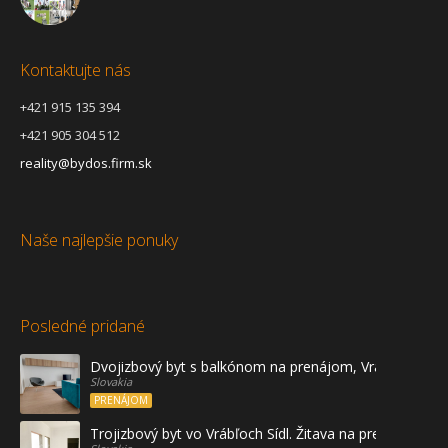
Kontaktujte nás
+421 915 135 394
+421 905 304 512
reality@bydos.firm.sk
Naše najlepšie ponuky
Posledné pridané
Dvojizbový byt s balkónom na prenájom, Vráble
Slovakia
PRENÁJOM
Trojizbový byt vo Vrábľoch Sídl. Žitava na predaj - prvé