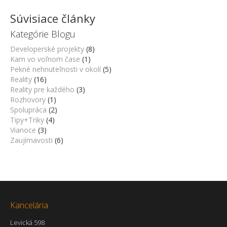
Súvisiace články
Kategórie Blogu
Developerské projekty
(8)
Kam vo voľnom čase
(1)
Pekné nehnuteľnosti v okolí
(5)
Reality
(16)
Reality pre každého
(3)
Rozhovory
(1)
Spolupráca
(2)
Tipy+Triky
(4)
Vianoce
(3)
Zaujímavosti
(6)
Kancelária
Levická 598