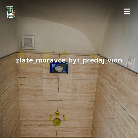
zlate_moravce_byt_predaj_vion