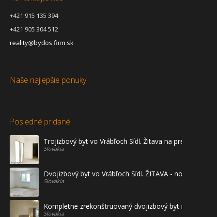
+421 915 135 394
+421 905 304 512
reality@bydos.firm.sk
Naše najlepšie ponuky
Posledné pridané
Trojizbový byt vo Vrábľoch Sídl. Žitava na predaj - prvé
Slovakia
Dvojizbový byt vo Vrábľoch Sídl. ŽITAVA - novostavba
Slovakia
Kompletne zrekonštruovaný dvojizbový byt na prenájo
Slovakia