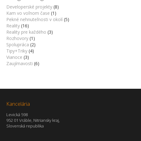
Developerské projekty
(8)
Kam vo voľnom čase
(1)
Pekné nehnuteľnosti v okolí
(5)
Reality
(16)
Reality pre každého
(3)
Rozhovory
(1)
Spolupráca
(2)
Tipy+Triky
(4)
Vianoce
(3)
Zaujímavosti
(6)
Kancelária
Levická 598
952 01 Vráble, Nitriansky kraj,
Slovenská republika