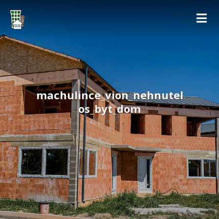
machulince_vion_nehnutel
os_byt_dom