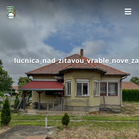
lucnica_nad_zitavou_vrable_nove_za