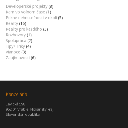
Developerské projekty
(8)
Kam vo voľnom čase
(1)
Pekné nehnuteľnosti v okolí
(5)
Reality
(16)
Reality pre každého
(3)
Rozhovory
(1)
Spolupráca
(2)
Tipy+Triky
(4)
Vianoce
(3)
Zaujímavosti
(6)
Kancelária
Levická 598
952 01 Vráble, Nitriansky kraj,
Slovenská republika