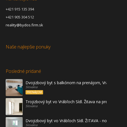
+421 915 135 394
+421 905 304 512
reality@bydos.firm.sk
Naše najlepšie ponuky
Posledné pridané
Dvojizbový byt s balkónom na prenájom, Vráble
Slovakia
PRENÁJOM
Trojizbový byt vo Vrábľoch Sídl. Žitava na predaj - prvé
Slovakia
Dvojizbový byt vo Vrábľoch Sídl. ŽITAVA - novostavba
Slovakia