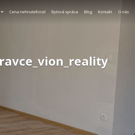
Cena nehnuteľností
Bytová správa
Blog
Kontakt
O nás
ravce_vion_reality