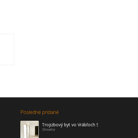
Posledné pridané
Trojizbový byt vo Vrábľoch Sídl. Žitava na predaj
Slovakia