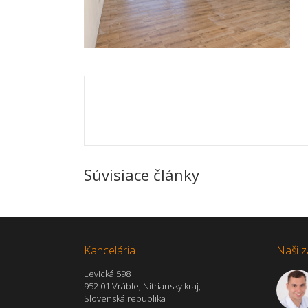
Súvisiace články
Kancelária
Naši z
Levická 598
952 01 Vráble, Nitriansky kraj,
Slovenská republika