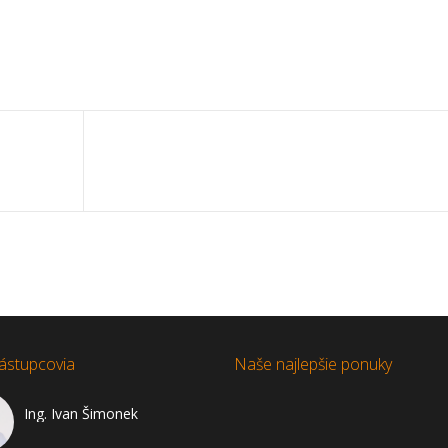
ástupcovia
Naše najlepšie ponuky
Ing. Ivan Šimonek