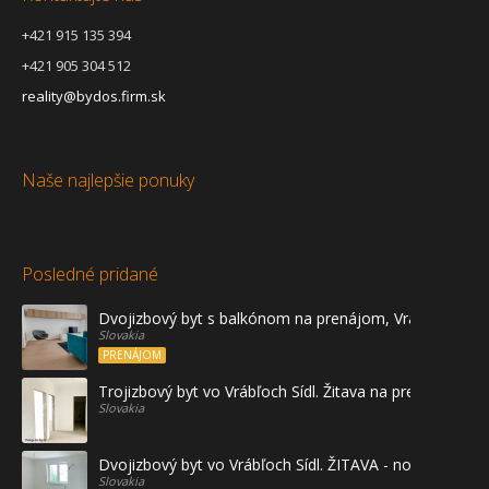
+421 915 135 394
+421 905 304 512
reality@bydos.firm.sk
Naše najlepšie ponuky
Posledné pridané
Dvojizbový byt s balkónom na prenájom, Vráble
Slovakia
PRENÁJOM
Trojizbový byt vo Vrábľoch Sídl. Žitava na predaj - prvé
Slovakia
Dvojizbový byt vo Vrábľoch Sídl. ŽITAVA - novostavba
Slovakia