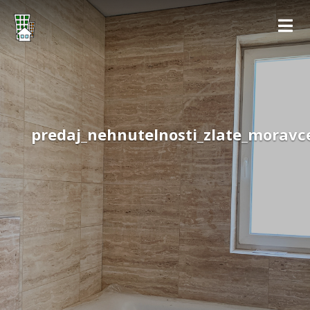
predaj_nehnutelnosti_zlate_moravc