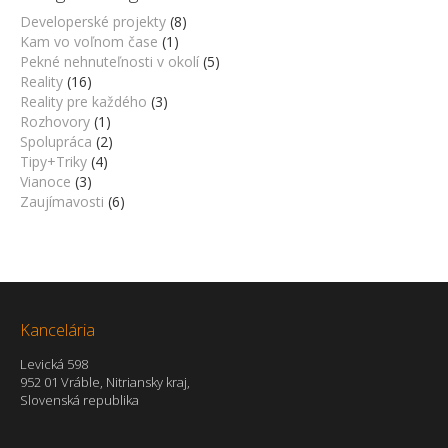
Developerské projekty
(8)
Kam vo voľnom čase
(1)
Pekné nehnuteľnosti v okolí
(5)
Reality
(16)
Reality pre každého
(3)
Rozhovory
(1)
Spolupráca
(2)
Tipy+Triky
(4)
Vianoce
(3)
Zaujímavosti
(6)
Kancelária
Levická 598
952 01 Vráble, Nitriansky kraj,
Slovenská republika