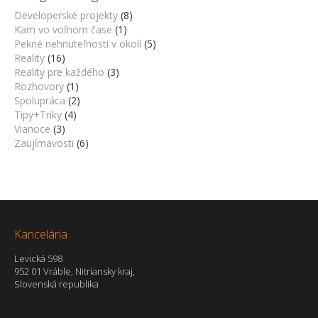
Developerské projekty
(8)
Kam vo voľnom čase
(1)
Pekné nehnuteľnosti v okolí
(5)
Reality
(16)
Reality pre každého
(3)
Rozhovory
(1)
Spolupráca
(2)
Tipy+Triky
(4)
Vianoce
(3)
Zaujímavosti
(6)
Kancelária
Levická 598
952 01 Vráble, Nitriansky kraj,
Slovenská republika