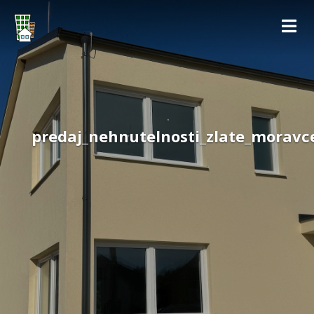
predaj_nehnutelnosti_zlate_morav