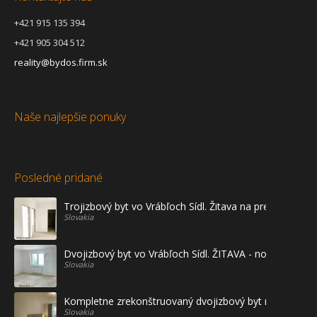
+421 915 135 394
+421 905 304 512
reality@bydos.firm.sk
Naše najlepšie ponuky
Posledné pridané
Trojizbový byt vo Vrábľoch Sídl. Žitava na predaj - prvé
Slovakia
Dvojizbový byt vo Vrábľoch Sídl. ŽITAVA - novostavba
Slovakia
Kompletne zrekonštruovaný dvojizbový byt na prenájo
Slovakia