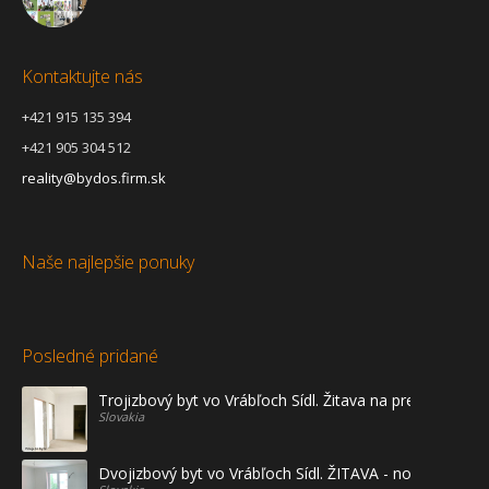
Kontaktujte nás
+421 915 135 394
+421 905 304 512
reality@bydos.firm.sk
Naše najlepšie ponuky
Posledné pridané
Trojizbový byt vo Vrábľoch Sídl. Žitava na predaj - prvé
Slovakia
Dvojizbový byt vo Vrábľoch Sídl. ŽITAVA - novostavba