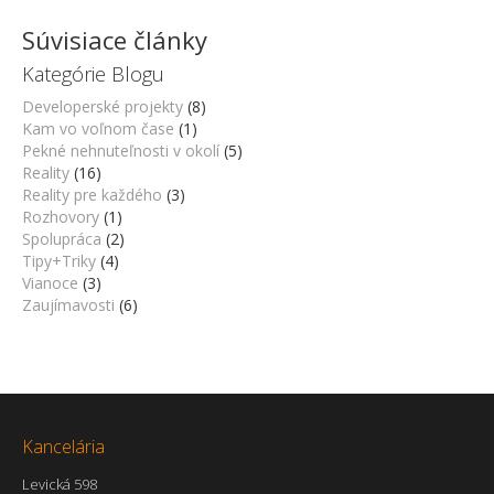
Súvisiace články
Kategórie Blogu
Developerské projekty
(8)
Kam vo voľnom čase
(1)
Pekné nehnuteľnosti v okolí
(5)
Reality
(16)
Reality pre každého
(3)
Rozhovory
(1)
Spolupráca
(2)
Tipy+Triky
(4)
Vianoce
(3)
Zaujímavosti
(6)
Kancelária
Levická 598