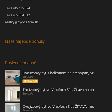
+421 915 135 394
+421 905 304 512
reality@bydos.firm.sk
Naše najlepšie ponuky
Posledné pridané
Dvojizbový byt s balkónom na prenájom, Vráble
Slovakia
PRENÁJOM
Trojizbový byt vo Vrábľoch Sídl. Žitava na predaj - prvé
Slovakia
Dvojizbový byt vo Vrábľoch Sídl. ŽITAVA - novostavba
Slovakia