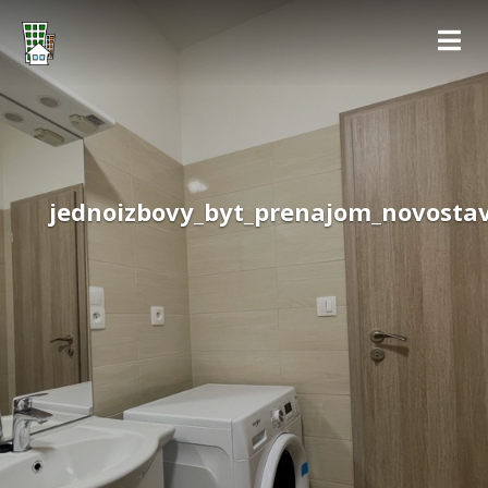
jednoizbovy_byt_prenajom_novostav