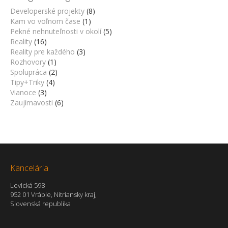
Developerské projekty
(8)
Kam vo voľnom čase
(1)
Pekné nehnuteľnosti v okolí
(5)
Reality
(16)
Reality pre každého
(3)
Rozhovory
(1)
Spolupráca
(2)
Tipy+Triky
(4)
Vianoce
(3)
Zaujímavosti
(6)
Kancelária
Levická 598
952 01 Vráble, Nitriansky kraj,
Slovenská republika