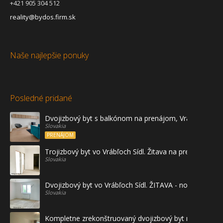
+421 905 304 512
reality@bydos.firm.sk
Naše najlepšie ponuky
Posledné pridané
Dvojizbový byt s balkónom na prenájom, Vráble
Slovakia
PRENÁJOM
Trojizbový byt vo Vrábľoch Sídl. Žitava na predaj - prvé
Slovakia
Dvojizbový byt vo Vrábľoch Sídl. ŽITAVA - novostavba
Slovakia
Kompletne zrekonštruovaný dvojizbový byt na prenájo