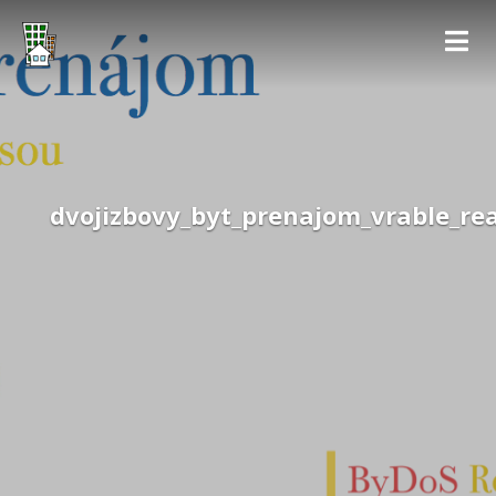
dvojizbovy_byt_prenajom_vrable_rea