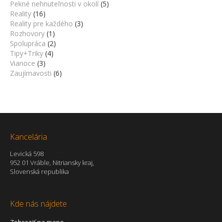
Pekné nehnuteľnosti v okolí
(5)
Reality
(16)
Reality pre každého
(3)
Rozhovory
(1)
Spolupráca
(2)
Tipy+Triky
(4)
Vianoce
(3)
Zaujímavosti
(6)
Kancelária
Levická 598
952 01 Vráble, Nitriansky kraj,
Slovenská republika
Kde nás nájdete