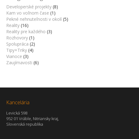
Developerské projekty
(8)
Kam vo voľnom čase
(1)
Pekné nehnuteľnosti v okolí
(5)
Reality
(16)
Reality pre každého
(3)
Rozhovory
(1)
Spolupráca
(2)
Tipy+Triky
(4)
Vianoce
(3)
Zaujímavosti
(6)
Kancelária
Levická 598
952 01 Vráble, Nitriansky kraj,
Slovenská republika