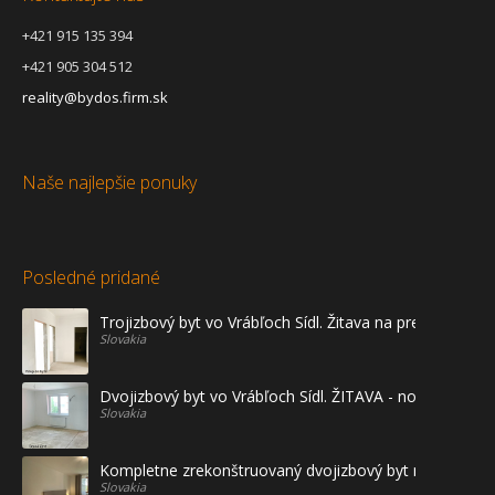
+421 915 135 394
+421 905 304 512
reality@bydos.firm.sk
Naše najlepšie ponuky
Posledné pridané
Trojizbový byt vo Vrábľoch Sídl. Žitava na predaj - prvé
Slovakia
Dvojizbový byt vo Vrábľoch Sídl. ŽITAVA - novostavba
Slovakia
Kompletne zrekonštruovaný dvojizbový byt na prenájo
Slovakia