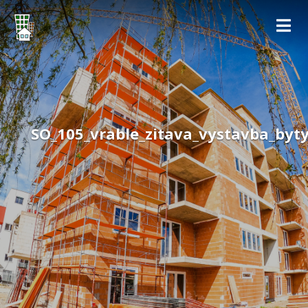
SO_105_vrable_zitava_vystavba_byty