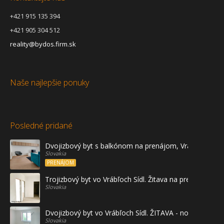
+421 915 135 394
+421 905 304 512
reality@bydos.firm.sk
Naše najlepšie ponuky
Posledné pridané
Dvojizbový byt s balkónom na prenájom, Vráble
Slovakia
PRENÁJOM
Trojizbový byt vo Vrábľoch Sídl. Žitava na predaj - prvé
Slovakia
Dvojizbový byt vo Vrábľoch Sídl. ŽITAVA - novostavba
Slovakia