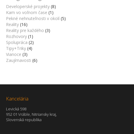
Developerské projekty
(8)
Kam vo voľnom čase
(1)
Pekné nehnuteľnosti v okolí
(5)
Reality
(16)
Reality pre každého
(3)
Rozhovory
(1)
Spolupráca
(2)
Tipy+Triky
(4)
Vianoce
(3)
Zaujímavosti
(6)
Kancelária
Levická 598
952 01 Vráble, Nitriansky kraj,
Slovenská republika