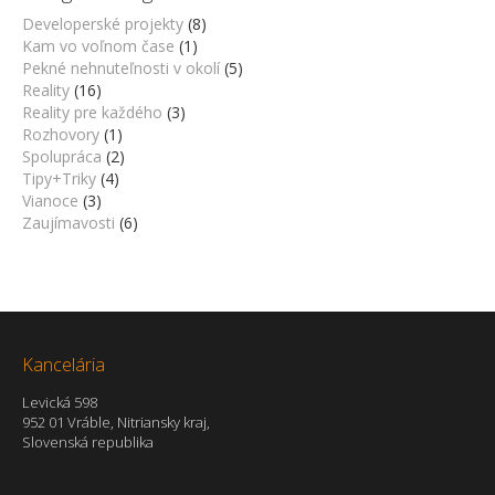
Developerské projekty
(8)
Kam vo voľnom čase
(1)
Pekné nehnuteľnosti v okolí
(5)
Reality
(16)
Reality pre každého
(3)
Rozhovory
(1)
Spolupráca
(2)
Tipy+Triky
(4)
Vianoce
(3)
Zaujímavosti
(6)
Kancelária
Levická 598
952 01 Vráble, Nitriansky kraj,
Slovenská republika