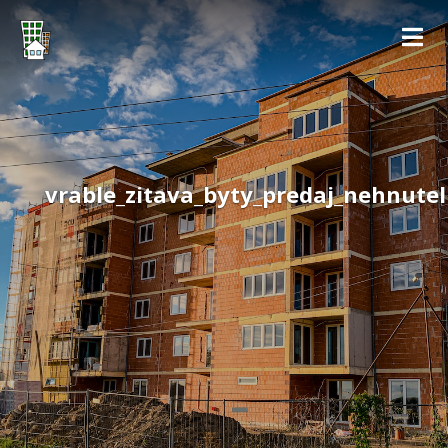
vrable_zitava_byty_predaj_nehnutel