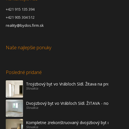
+421 915 135 394
+421 905 304 512
reality@bydos.firm.sk
Naše najlepšie ponuky
Posledné pridané
Trojizbový byt vo Vrábľoch Sídl. Žitava na predaj - prvé
Slovakia
Dvojizbový byt vo Vrábľoch Sídl. ŽITAVA - novostavba
Slovakia
Kompletne zrekonštruovaný dvojizbový byt na prenájo
Slovakia