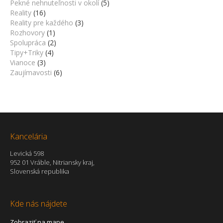
Pekné nehnuteľnosti v okolí
(5)
Reality
(16)
Reality pre každého
(3)
Rozhovory
(1)
Spolupráca
(2)
Tipy+Triky
(4)
Vianoce
(3)
Zaujímavosti
(6)
Kancelária
Levická 598
952 01 Vráble, Nitriansky kraj,
Slovenská republika
Kde nás nájdete
Zobraziť na mape