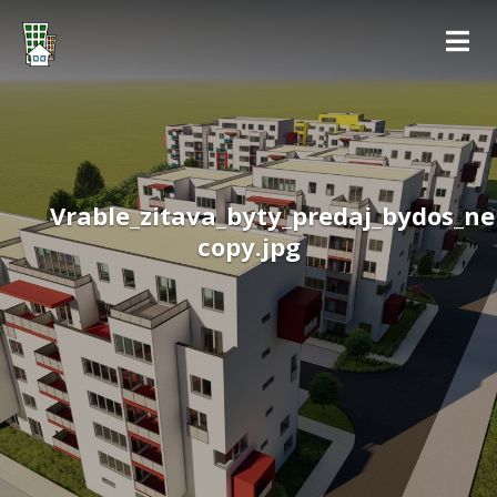
Vrable_zitava_byty_predaj_bydos_ne
copy.jpg