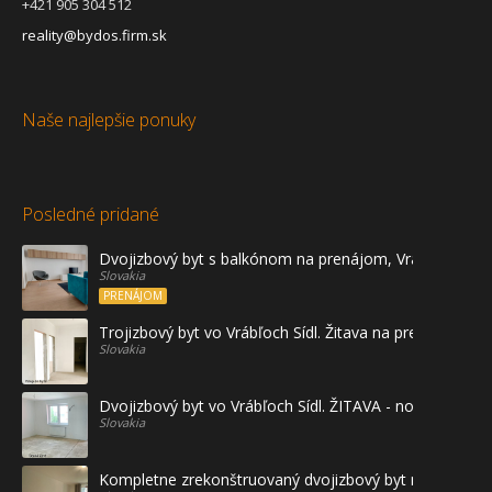
+421 905 304 512
reality@bydos.firm.sk
Naše najlepšie ponuky
Posledné pridané
Dvojizbový byt s balkónom na prenájom, Vráble
Slovakia
PRENÁJOM
Trojizbový byt vo Vrábľoch Sídl. Žitava na predaj - prvé
Slovakia
Dvojizbový byt vo Vrábľoch Sídl. ŽITAVA - novostavba
Slovakia
Kompletne zrekonštruovaný dvojizbový byt na prenájo