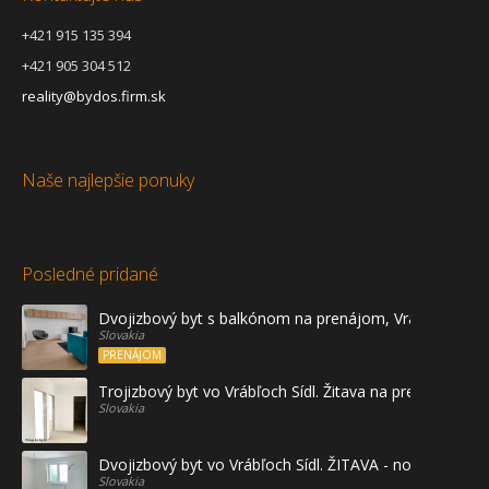
+421 915 135 394
+421 905 304 512
reality@bydos.firm.sk
Naše najlepšie ponuky
Posledné pridané
Dvojizbový byt s balkónom na prenájom, Vráble
Slovakia
PRENÁJOM
Trojizbový byt vo Vrábľoch Sídl. Žitava na predaj - prvé
Slovakia
Dvojizbový byt vo Vrábľoch Sídl. ŽITAVA - novostavba
Slovakia