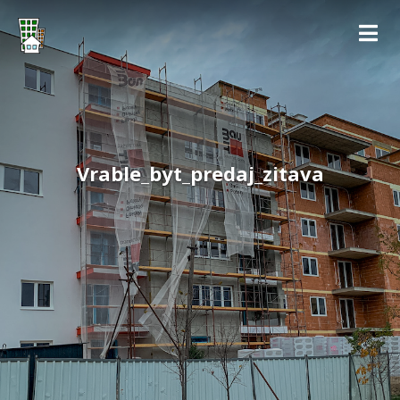
Vrable_byt_predaj_zitava