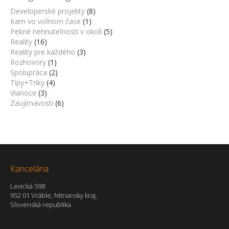
Developerské projekty
(8)
Kam vo voľnom čase
(1)
Pekné nehnuteľnosti v okolí
(5)
Reality
(16)
Reality pre každého
(3)
Rozhovory
(1)
Spolupráca
(2)
Tipy+Triky
(4)
Vianoce
(3)
Zaujímavosti
(6)
Kancelária
Levická 598
952 01 Vráble, Nitriansky kraj,
Slovenská republika