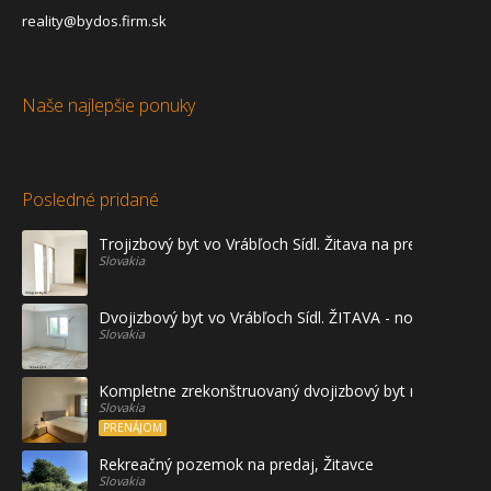
reality@bydos.firm.sk
Naše najlepšie ponuky
Posledné pridané
Trojizbový byt vo Vrábľoch Sídl. Žitava na predaj - prvé
Slovakia
Dvojizbový byt vo Vrábľoch Sídl. ŽITAVA - novostavba
Slovakia
Kompletne zrekonštruovaný dvojizbový byt na prenájo
Slovakia
PRENÁJOM
Rekreačný pozemok na predaj, Žitavce
Slovakia