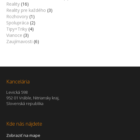
Reality
(16)
Reality pre každého
(3)
Rozhovory
(1)
Spolupráca
(2)
Tipy+Triky
(4)
Vianoce
(3)
Zaujímavosti
(6)
Kancelária
Levická 598
952 01 Vráble, Nitriansky kraj,
Slovenská republika
Kde nás nájdete
Zobraziť na mape