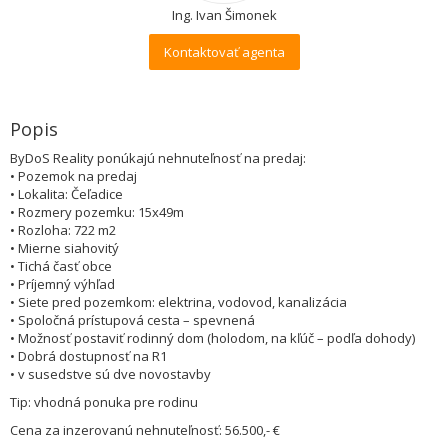
Ing. Ivan Šimonek
Kontaktovať agenta
Popis
ByDoS Reality ponúkajú nehnuteľnosť na predaj:
• Pozemok na predaj
• Lokalita: Čeľadice
• Rozmery pozemku: 15x49m
• Rozloha: 722 m2
• Mierne siahovitý
• Tichá časť obce
• Príjemný výhľad
• Siete pred pozemkom: elektrina, vodovod, kanalizácia
• Spoločná prístupová cesta – spevnená
• Možnosť postaviť rodinný dom (holodom, na kľúč – podľa dohody)
• Dobrá dostupnosť na R1
• v susedstve sú dve novostavby
Tip: vhodná ponuka pre rodinu
Cena za inzerovanú nehnuteľnosť: 56.500,- €