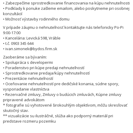
• Zabezpečíme sprostredkovanie financovania na kúpu nehnuteľnosti
• Podklady k ponuke zašleme emailom, alebo poskytneme pri osobnej
konzultácií
• Možnosť výstavby rodinného domu
V prípade záujmu o nehnuteľnosť kontaktujte nás telefonicky Po-Pi
9:00-17:00
• Kancelária: Levická 598, Vráble
• t.č. 0903 345 644
• ivan.simonek@bydos.firm.sk
Zaoberáme sa bývaním:
• Spolupráca s developermi
• Poradenstvo pri kúpe predaji nehnuteľností
• Sprostredkovanie predaja/kúpy nehnuteľností
• Prezentácie nehnuteľností
• Oceňovanie nehnuteľností pre dedičské konania, súdne spory,
vysporiadanie vlastníctva
• Rezervačné zmluvy, Zmluvy o budúcich zmluvách, Kúpne zmluvy
pripravené advokátom
* fotografie sú vyhotovené širokouhlým objektívom, môžu skresľovať
skutočný stav.
** vizualizácie su ilustráčné, slúžia ako podporný materiál pri
predstave rozmeru pozemku