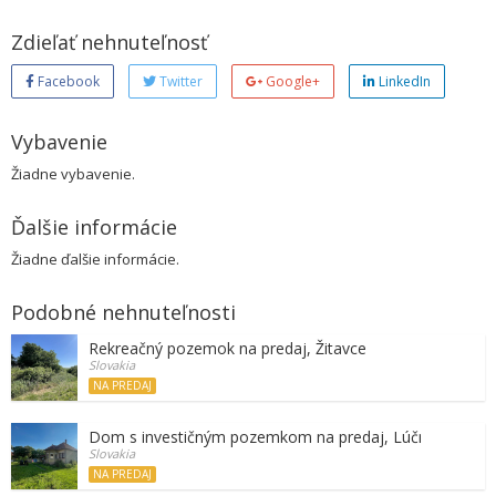
Zdieľať nehnuteľnosť
Facebook
Twitter
Google+
LinkedIn
Vybavenie
Žiadne vybavenie.
Ďalšie informácie
Žiadne ďalšie informácie.
Podobné nehnuteľnosti
Rekreačný pozemok na predaj, Žitavce
Slovakia
NA PREDAJ
Dom s investičným pozemkom na predaj, Lúčnica nad Ž
Slovakia
NA PREDAJ