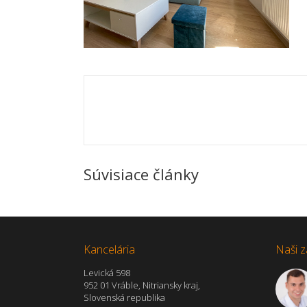
Súvisiace články
Kancelária
Naši z
Levická 598
952 01 Vráble, Nitriansky kraj,
Slovenská republika