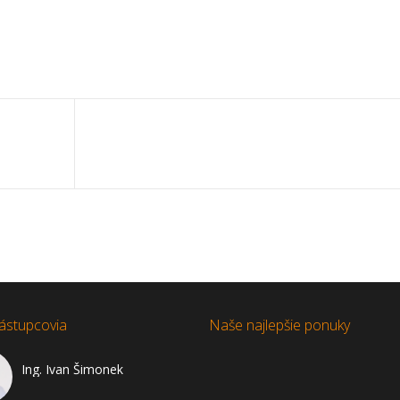
ástupcovia
Naše najlepšie ponuky
Ing. Ivan Šimonek