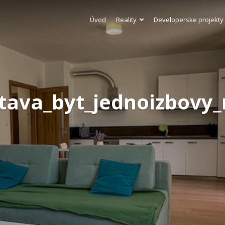
Úvod
Reality
Developerske projekty
itava_byt_jednoizbov