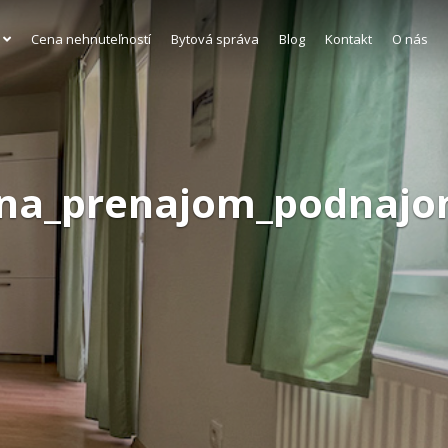
Cena nehnuteľností
Bytová správa
Blog
Kontakt
O nás
y_na_prenajom_podnajo