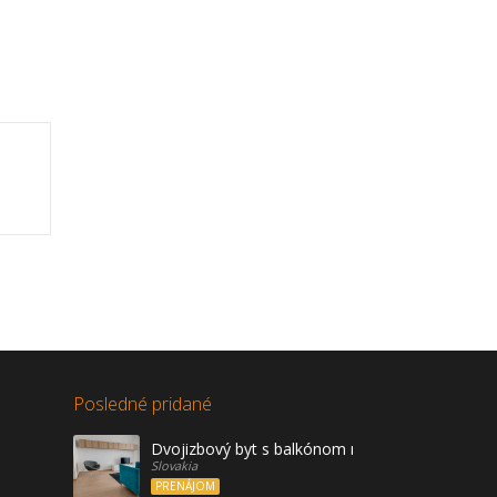
Posledné pridané
Dvojizbový byt s balkónom na prenájom, Vráble
Slovakia
PRENÁJOM