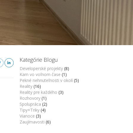
Kategórie Blogu
Developerské projekty
(8)
Kam vo voľnom čase
(1)
Pekné nehnuteľnosti v okolí
(5)
Reality
(16)
Reality pre každého
(3)
Rozhovory
(1)
Spolupráca
(2)
Tipy+Triky
(4)
Vianoce
(3)
Zaujímavosti
(6)