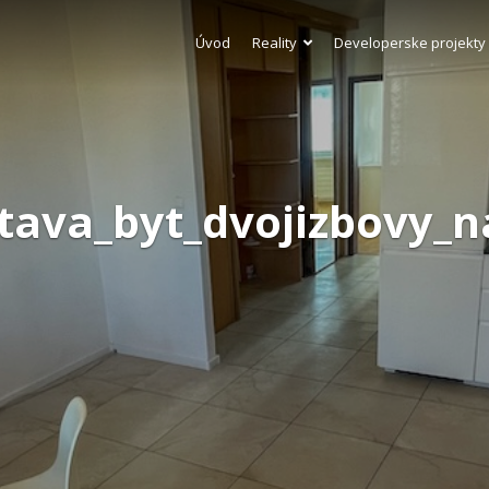
Úvod
Reality
Developerske projekty
itava_byt_dvojizbovy