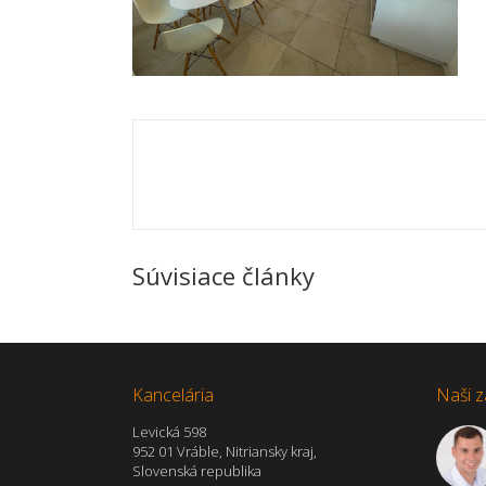
Súvisiace články
Kancelária
Naši z
Levická 598
952 01 Vráble, Nitriansky kraj,
Slovenská republika