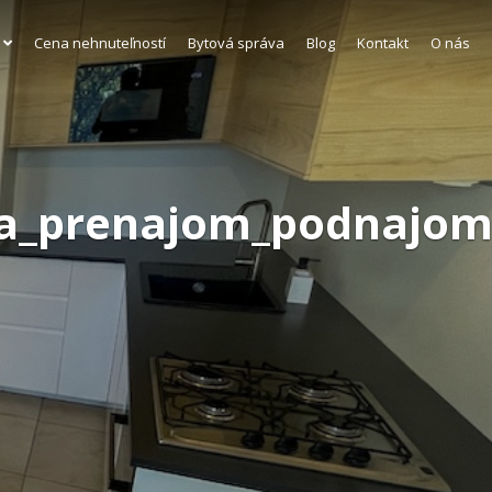
Cena nehnuteľností
Bytová správa
Blog
Kontakt
O nás
_na_prenajom_podnajom