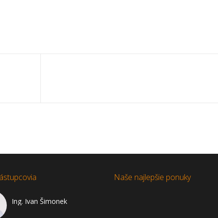
ástupcovia
Naše najlepšie ponuky
Ing. Ivan Šimonek