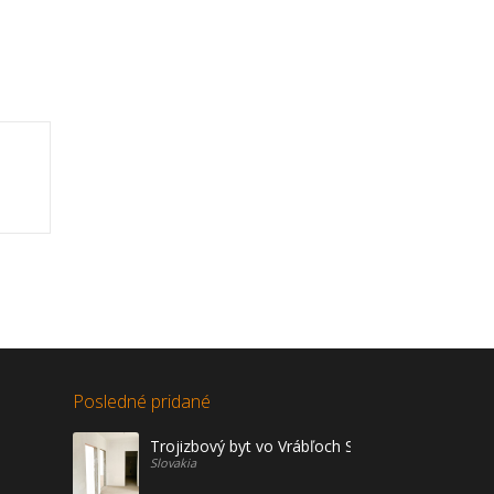
Posledné pridané
Trojizbový byt vo Vrábľoch Sídl. Žitava na predaj
Slovakia