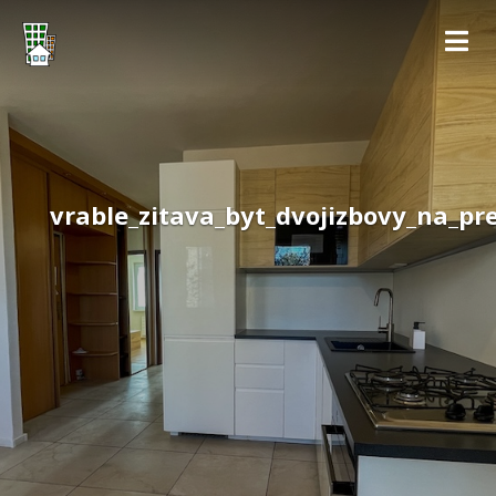
vrable_zitava_byt_dvojizbovy_na_p