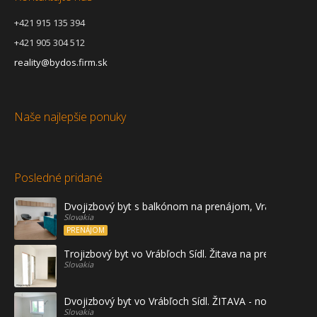
+421 915 135 394
+421 905 304 512
reality@bydos.firm.sk
Naše najlepšie ponuky
Posledné pridané
Dvojizbový byt s balkónom na prenájom, Vráble
Slovakia
PRENÁJOM
Trojizbový byt vo Vrábľoch Sídl. Žitava na predaj - prvé
Slovakia
Dvojizbový byt vo Vrábľoch Sídl. ŽITAVA - novostavba
Slovakia