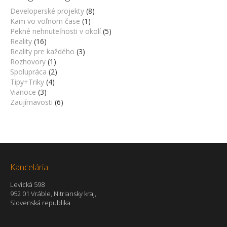
Developerské projekty
(8)
Kam vo voľnom čase
(1)
Pekné nehnuteľnosti v okolí
(5)
Reality
(16)
Reality pre každého
(3)
Rozhovory
(1)
Spolupráca
(2)
Tipy+Triky
(4)
Vianoce
(3)
Zaujímavosti
(6)
Kancelária
Levická 598
952 01 Vráble, Nitriansky kraj,
Slovenská republika