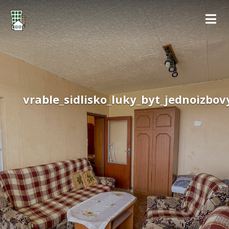
vrable_sidlisko_luky_byt_jednoizbo