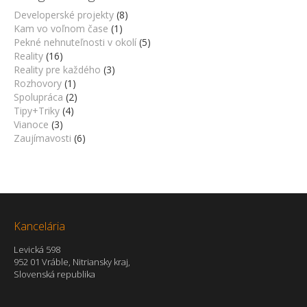
Developerské projekty
(8)
Kam vo voľnom čase
(1)
Pekné nehnuteľnosti v okolí
(5)
Reality
(16)
Reality pre každého
(3)
Rozhovory
(1)
Spolupráca
(2)
Tipy+Triky
(4)
Vianoce
(3)
Zaujímavosti
(6)
Kancelária
Levická 598
952 01 Vráble, Nitriansky kraj,
Slovenská republika