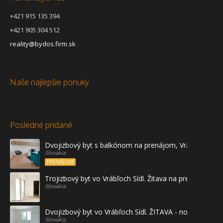
+421 915 135 394
+421 905 304 512
reality@bydos.firm.sk
Naše najlepšie ponuky
Posledné pridané
Dvojizbový byt s balkónom na prenájom, Vráble
Slovakia
PRENÁJOM
Trojizbový byt vo Vrábľoch Sídl. Žitava na predaj - prvé
Slovakia
Dvojizbový byt vo Vrábľoch Sídl. ŽITAVA - novostavba
Slovakia