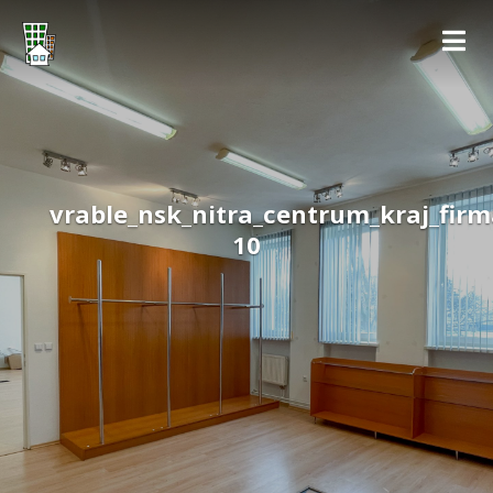
vrable_nsk_nitra_centrum_kraj_firm
10