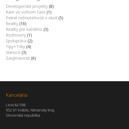
Developerské projekty
(8)
Kam vo voľnom čase
(1)
Pekné nehnuteľnosti v okolí
(5)
Reality
(16)
Reality pre každého
(3)
Rozhovory
(1)
Spolupráca
(2)
Tipy+Triky
(4)
Vianoce
(3)
Zaujímavosti
(6)
Kancelária
Levická 598
952 01 Vráble, Nitriansky kraj,
Slovenská republika