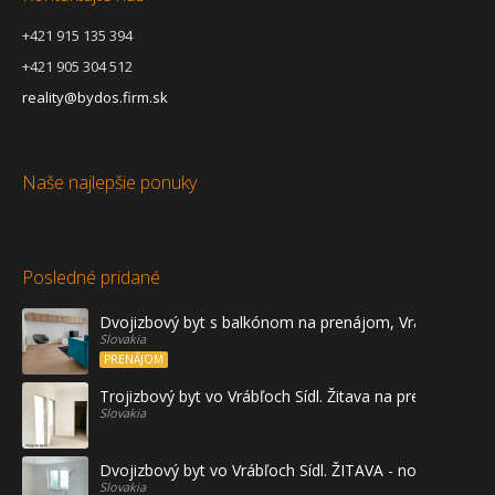
+421 915 135 394
+421 905 304 512
reality@bydos.firm.sk
Naše najlepšie ponuky
Posledné pridané
Dvojizbový byt s balkónom na prenájom, Vráble
Slovakia
PRENÁJOM
Trojizbový byt vo Vrábľoch Sídl. Žitava na predaj - prvé
Slovakia
Dvojizbový byt vo Vrábľoch Sídl. ŽITAVA - novostavba
Slovakia