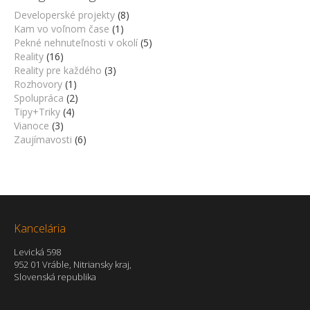
Developerské projekty
(8)
Kam vo voľnom čase
(1)
Pekné nehnuteľnosti v okolí
(5)
Reality
(16)
Reality pre každého
(3)
Rozhovory
(1)
Spolupráca
(2)
Tipy+Triky
(4)
Vianoce
(3)
Zaujímavosti
(6)
Kancelária
Levická 598
952 01 Vráble, Nitriansky kraj,
Slovenská republika