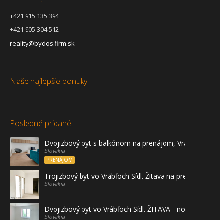
+421 915 135 394
+421 905 304 512
reality@bydos.firm.sk
Naše najlepšie ponuky
Posledné pridané
Dvojizbový byt s balkónom na prenájom, Vráble
Slovakia
PRENÁJOM
Trojizbový byt vo Vrábľoch Sídl. Žitava na predaj - prvé
Slovakia
Dvojizbový byt vo Vrábľoch Sídl. ŽITAVA - novostavba
Slovakia