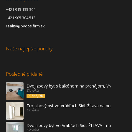
+421 915 135 394
+421 905 304 512
reality@bydos.firm.sk
Naše najlepšie ponuky
Posledné pridané
Dvojizbový byt s balkónom na prenájom, Vráble
Slovakia
PRENÁJOM
Trojizbový byt vo Vrábľoch Sídl. Žitava na predaj - prvé
Slovakia
Dvojizbový byt vo Vrábľoch Sídl. ŽITAVA - novostavba
Slovakia