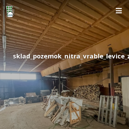
sklad_pozemok_nitra_vrable_levice_