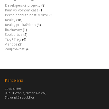
Developerské projekty
(8)
Kam vo voľnom čase
(1)
Pekné nehnuteľnosti v okolí
(5)
Reality
(16)
Reality pre každého
(3)
Rozhovory
(1)
Spolupráca
(2)
Tipy+Triky
(4)
Vianoce
(3)
Zaujímavosti
(6)
Kancelária
Levická 598
952 01 Vráble, Nitriansky kraj,
Slovenská republika