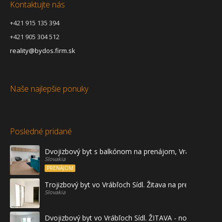
Kontaktujte nás
+421 915 135 394
+421 905 304 512
reality@bydos.firm.sk
Naše najlepšie ponuky
Posledné pridané
Dvojizbový byt s balkónom na prenájom, Vráble
Slovakia
PRENÁJOM
Trojizbový byt vo Vrábľoch Sídl. Žitava na predaj - prvé
Slovakia
Dvojizbový byt vo Vrábľoch Sídl. ŽITAVA - novostavba