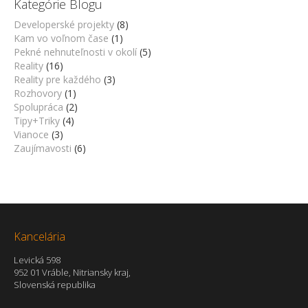
Kategórie Blogu
Developerské projekty
(8)
Kam vo voľnom čase
(1)
Pekné nehnuteľnosti v okolí
(5)
Reality
(16)
Reality pre každého
(3)
Rozhovory
(1)
Spolupráca
(2)
Tipy+Triky
(4)
Vianoce
(3)
Zaujímavosti
(6)
Kancelária
Levická 598
952 01 Vráble, Nitriansky kraj,
Slovenská republika