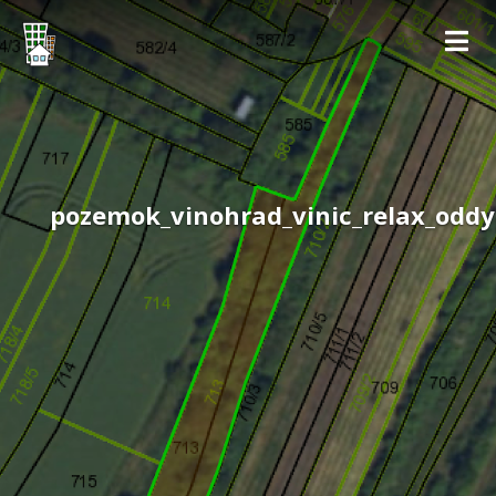
pozemok_vinohrad_vinic_relax_oddy