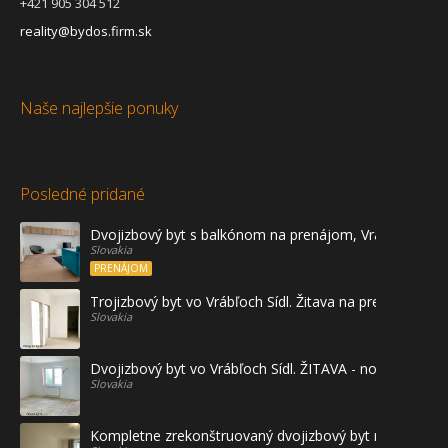
+421 905 304 512
reality@bydos.firm.sk
Naše najlepšie ponuky
Posledné pridané
Dvojizbový byt s balkónom na prenájom, Vráble
Slovakia
PRENÁJOM
Trojizbový byt vo Vrábľoch Sídl. Žitava na predaj - prvé
Slovakia
Dvojizbový byt vo Vrábľoch Sídl. ŽITAVA - novostavba
Slovakia
Kompletne zrekonštruovaný dvojizbový byt na prenájo