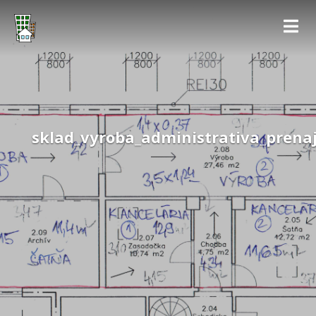
sklad_vyroba_administrativa_prena