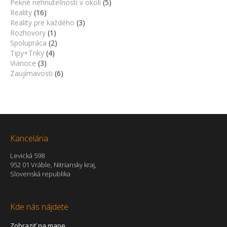
Pekné nehnuteľnosti v okolí
(5)
Reality
(16)
Reality pre každého
(3)
Rozhovory
(1)
Spolupráca
(2)
Tipy+Triky
(4)
Vianoce
(3)
Zaujímavosti
(6)
Kancelária
Levická 598
952 01 Vráble, Nitriansky kraj,
Slovenská republika
Kde nás nájdete
Zobraziť na mape