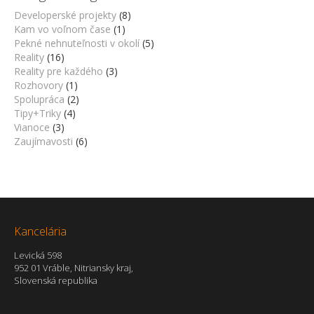
Developerské projekty
(8)
Kam vo voľnom čase
(1)
Pekné nehnuteľnosti v okolí
(5)
Reality
(16)
Reality pre každého
(3)
Rozhovory
(1)
Spolupráca
(2)
Tipy+Triky
(4)
Vianoce
(3)
Zaujímavosti
(6)
Kancelária
Levická 598
952 01 Vráble, Nitriansky kraj,
Slovenská republika