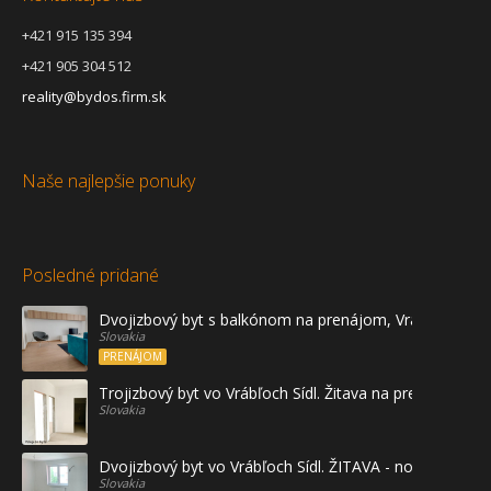
+421 915 135 394
+421 905 304 512
reality@bydos.firm.sk
Naše najlepšie ponuky
Posledné pridané
Dvojizbový byt s balkónom na prenájom, Vráble
Slovakia
PRENÁJOM
Trojizbový byt vo Vrábľoch Sídl. Žitava na predaj - prvé
Slovakia
Dvojizbový byt vo Vrábľoch Sídl. ŽITAVA - novostavba
Slovakia