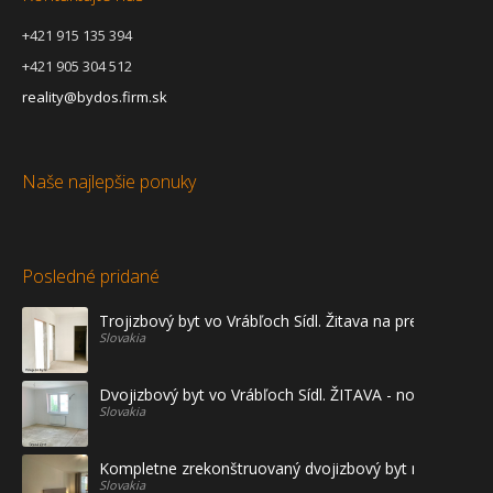
+421 915 135 394
+421 905 304 512
reality@bydos.firm.sk
Naše najlepšie ponuky
Posledné pridané
Trojizbový byt vo Vrábľoch Sídl. Žitava na predaj - prvé
Slovakia
Dvojizbový byt vo Vrábľoch Sídl. ŽITAVA - novostavba
Slovakia
Kompletne zrekonštruovaný dvojizbový byt na prenájo
Slovakia