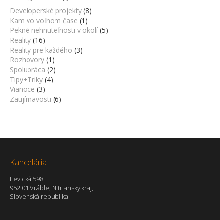
Developerské projekty
(8)
Kam vo voľnom čase
(1)
Pekné nehnuteľnosti v okolí
(5)
Reality
(16)
Reality pre každého
(3)
Rozhovory
(1)
Spolupráca
(2)
Tipy+Triky
(4)
Vianoce
(3)
Zaujímavosti
(6)
Kancelária
Levická 598
952 01 Vráble, Nitriansky kraj,
Slovenská republika