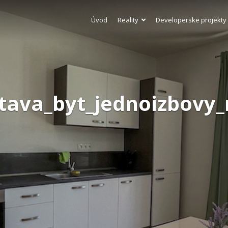
Úvod
Reality
Developerske projekty
itava_byt_jednoizbov