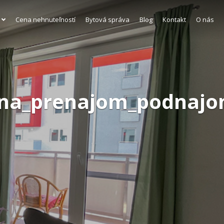
Cena nehnuteľností
Bytová správa
Blog
Kontakt
O nás
y_na_prenajom_podnajo