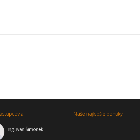
ástupcovia
Naše najlepšie ponuky
Ing. Ivan Šimonek