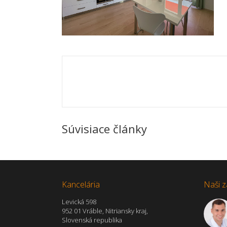
Súvisiace články
Kancelária
Naši z
Levická 598
952 01 Vráble, Nitriansky kraj,
Slovenská republika