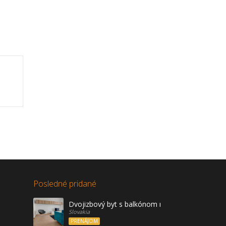
Posledné pridané
Dvojizbový byt s balkónom na prenájom, Vráble
Slovakia
PRENÁJOM