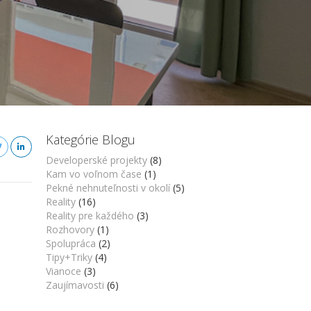
Kategórie Blogu
Developerské projekty
(8)
Kam vo voľnom čase
(1)
Pekné nehnuteľnosti v okolí
(5)
Reality
(16)
Reality pre každého
(3)
Rozhovory
(1)
Spolupráca
(2)
Tipy+Triky
(4)
Vianoce
(3)
Zaujímavosti
(6)