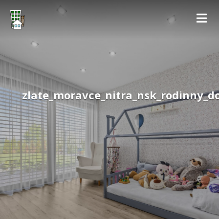
zlate_moravce_nitra_nsk_rodinny_d