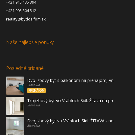
+421 915 135 394
+421 905 304 512
reality@bydos.firm.sk
Naše najlepšie ponuky
Posledné pridané
Dvojizbový byt s balkónom na prenájom, Vráble
Slovakia
PRENÁJOM
Trojizbový byt vo Vrábľoch Sídl. Žitava na predaj - prvé
Slovakia
Dvojizbový byt vo Vrábľoch Sídl. ŽITAVA - novostavba
Slovakia