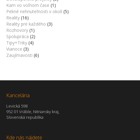
Kam vo voľnom čase
(1)
Pekné nehnuteľnosti v okolí
(5)
Reality
(16)
Reality pre každého
(3)
Rozhovory
(1)
Spolupráca
(2)
Tipy+Triky
(4)
Vianoce
(3)
Zaujímavosti
(6)
Kancelária
Levická 598
952 01 Vráble, Nitriansky kraj,
Slovenská republika
Kde nás nájdete