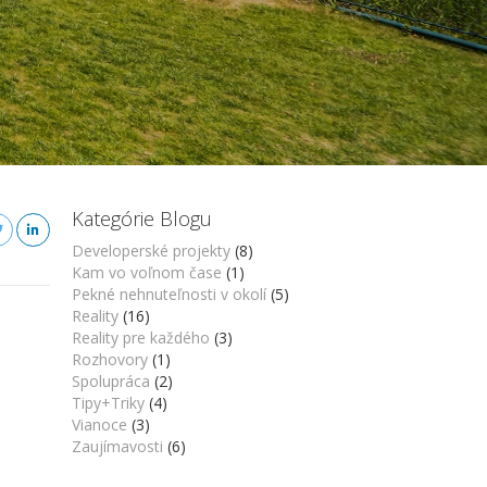
Kategórie Blogu
Developerské projekty
(8)
Kam vo voľnom čase
(1)
Pekné nehnuteľnosti v okolí
(5)
Reality
(16)
Reality pre každého
(3)
Rozhovory
(1)
Spolupráca
(2)
Tipy+Triky
(4)
Vianoce
(3)
Zaujímavosti
(6)