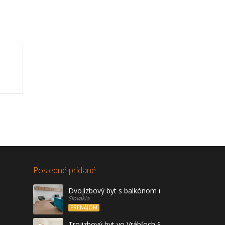
Posledné pridané
Dvojizbový byt s balkónom na prenájom, Vráble
Slovakia
PRENÁJOM
Trojizbový byt vo Vrábľoch Sídl. Žitava na predaj