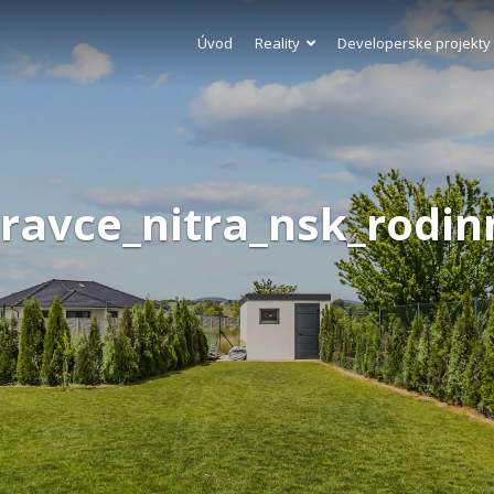
Úvod
Reality
Developerske projekty
ravce_nitra_nsk_rodin