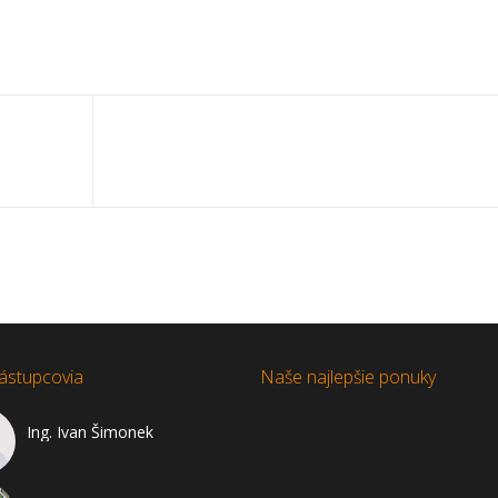
ástupcovia
Naše najlepšie ponuky
Ing. Ivan Šimonek