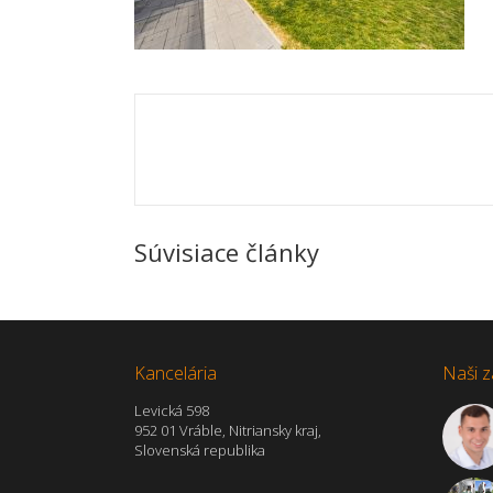
Súvisiace články
Kancelária
Naši z
Levická 598
952 01 Vráble, Nitriansky kraj,
Slovenská republika