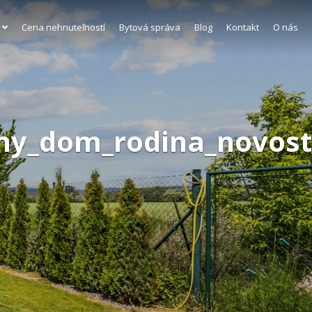
Cena nehnuteľností
Bytová správa
Blog
Kontakt
O nás
ny_dom_rodina_novosta