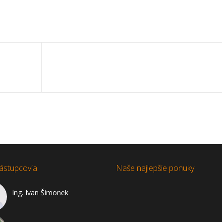
ástupcovia
Naše najlepšie ponuky
Ing. Ivan Šimonek