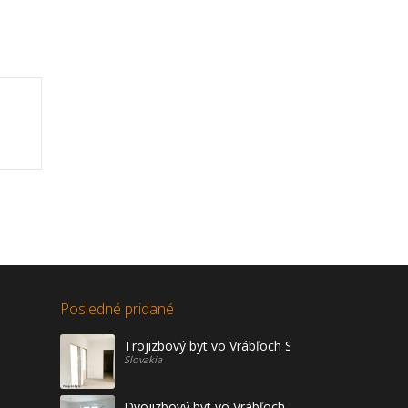
Posledné pridané
Trojizbový byt vo Vrábľoch Sídl. Žitava na predaj
Slovakia
Dvojizbový byt vo Vrábľoch Sídl. ŽITAVA - novo