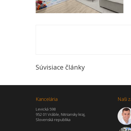
Súvisiace články
Kancelária
Naši z
Levická 598
952 01 Vráble, Nitriansky kraj,
Slovenská republika