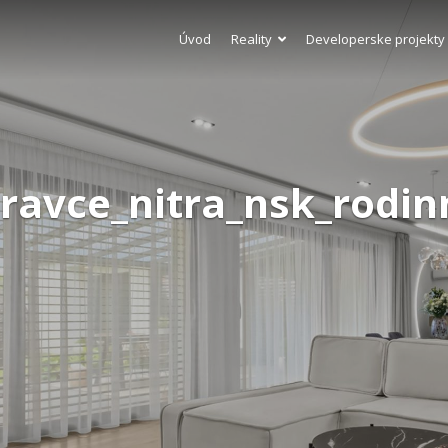
Úvod
Reality
Developerske projekty
ravce_nitra_nsk_rodin