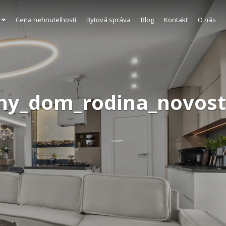
Cena nehnuteľností
Bytová správa
Blog
Kontakt
O nás
ny_dom_rodina_novosta