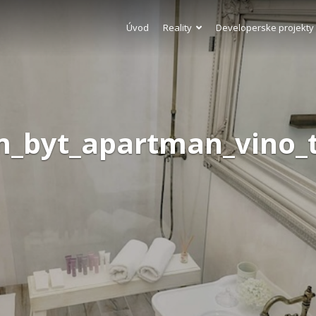
Úvod
Reality
Developerske projekty
_byt_apartman_vino_ta