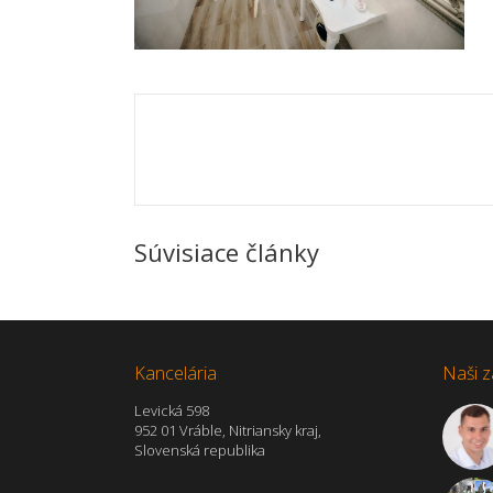
Súvisiace články
Kancelária
Naši z
Levická 598
952 01 Vráble, Nitriansky kraj,
Slovenská republika