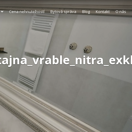
Cena nehnuteľností
Bytová správa
Blog
Kontakt
O nás
jna_vrable_nitra_exkl