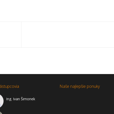
ástupcovia
Naše najlepšie ponuky
Ing. Ivan Šimonek