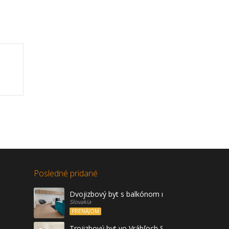
Posledné pridané
Dvojizbový byt s balkónom na prenájom, Vráble
Slovakia
PRENÁJOM
Trojizbový byt vo Vrábľoch Sídl. Žitava na predaj