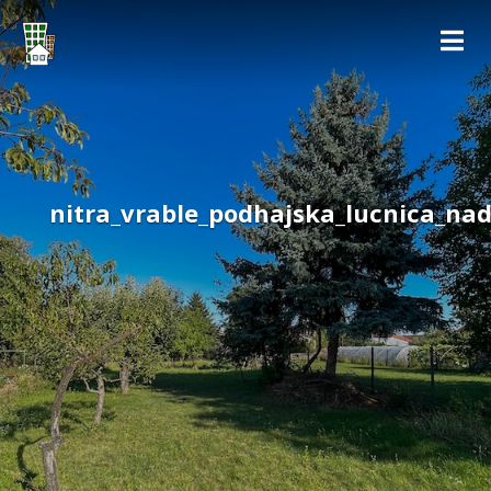
nitra_vrable_podhajska_lucnica_na