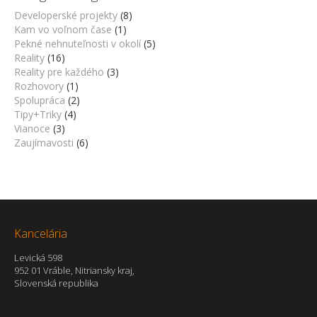
Developerské projekty
(8)
Kam vo voľnom čase
(1)
Pekné nehnuteľnosti v okolí
(5)
Reality
(16)
Reality pre každého
(3)
Rozhovory
(1)
Spolupráca
(2)
Tipy+Triky
(4)
Vianoce
(3)
Zaujímavosti
(6)
Kancelária
Levická 598
952 01 Vráble, Nitriansky kraj,
Slovenská republika