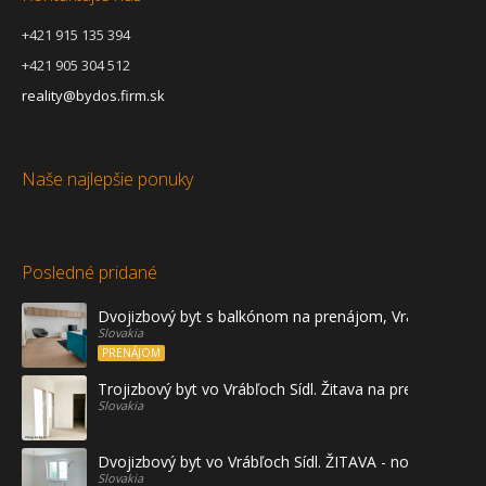
+421 915 135 394
+421 905 304 512
reality@bydos.firm.sk
Naše najlepšie ponuky
Posledné pridané
Dvojizbový byt s balkónom na prenájom, Vráble
Slovakia
PRENÁJOM
Trojizbový byt vo Vrábľoch Sídl. Žitava na predaj - prvé
Slovakia
Dvojizbový byt vo Vrábľoch Sídl. ŽITAVA - novostavba
Slovakia