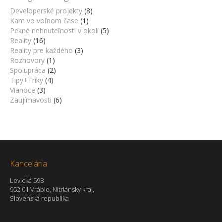
Developerské projekty
(8)
Kam vo voľnom čase
(1)
Pekné nehnuteľnosti v okolí
(5)
Reality
(16)
Reality pre každého
(3)
Rozhovory
(1)
Spolupráca
(2)
Tipy+Triky
(4)
Vianoce
(3)
Zaujímavosti
(6)
Kancelária
Levická 598
952 01 Vráble, Nitriansky kraj,
Slovenská republika