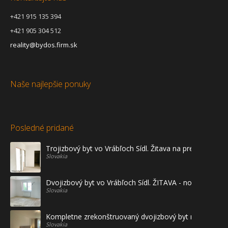
+421 915 135 394
+421 905 304 512
reality@bydos.firm.sk
Naše najlepšie ponuky
Posledné pridané
Trojizbový byt vo Vrábľoch Sídl. Žitava na predaj - prvé
Slovakia
Dvojizbový byt vo Vrábľoch Sídl. ŽITAVA - novostavba
Slovakia
Kompletne zrekonštruovaný dvojizbový byt na prenájo
Slovakia