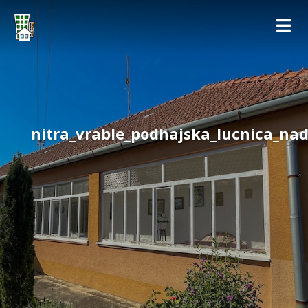
nitra_vrable_podhajska_lucnica_na